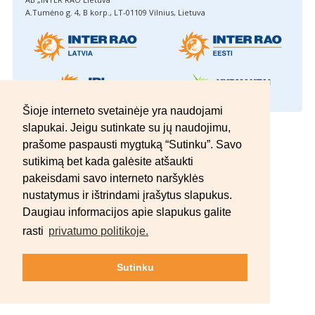
A.Tumėno g. 4, B korp., LT-01109 Vilnius, Lietuva
Šioje interneto svetainėje yra naudojami
slapukai. Jeigu sutinkate su jų naudojimu,
© 2012–2026 AB „INTER RAO Lietuva“.
Visos teisės saugomos.
prašome paspausti mygtuką “Sutinku”. Savo
sutikimą bet kada galėsite atšaukti
pakeisdami savo interneto naršyklės
nustatymus ir ištrindami įrašytus slapukus.
Daugiau informacijos apie slapukus galite
rasti
privatumo politikoje.
Sutinku