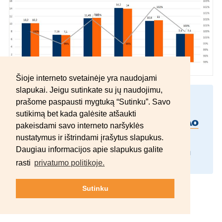
Šioje interneto svetainėje yra naudojami
slapukai. Jeigu sutinkate su jų naudojimu,
AB „INTER RAO Lietuva“
prašome paspausti mygtuką “Sutinku”. Savo
A.Tumėno g. 4, B korp., LT-01109 Vilnius, Lietuva
sutikimą bet kada galėsite atšaukti
pakeisdami savo interneto naršyklės
nustatymus ir ištrindami įrašytus slapukus.
Daugiau informacijos apie slapukus galite
rasti
privatumo politikoje.
© 2012–2026 AB „INTER RAO Lietuva“.
Sutinku
Visos teisės saugomos.