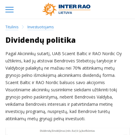
Titulinis
Investuotojams
Dividendų politika
Pagal Akcininkų sutartį, UAB Scaent Baltic ir RAO Nordic Oy
užtikrins, kad jų atstovai Bendrovės Stebėtojų taryboje ir
Valdyboje palaikytų ne mažiau nei 70% atitinkamų metų
grynojo pelno išmokėjimą akcininkams dividendų forma.
Scaent Baltic ir RAO Nordic balsuos savo akcijomis
Visuotiniame akcininkų susirinkime siekdami užtikrinti tokį
grynojo pelno paskirstymą, nebent Bendrovės Valdyba,
veikdama Bendrovės interesais ir patvirtindama metinę
investicijų programą, nuspręstų, kad Bendrovė turėtų
atitinkamų metų grynąjį pelną investuoti.