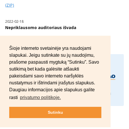
(ZIP)
2022-02-18
Nepriklausomo auditoriaus išvada
(PDF)
Šioje interneto svetainėje yra naudojami
slapukai. Jeigu sutinkate su jų naudojimu,
AB „INTER RAO Lietuva“
prašome paspausti mygtuką “Sutinku”. Savo
A.Tumėno g. 4, B korp., LT-01109 Vilnius, Lietuva
sutikimą bet kada galėsite atšaukti
pakeisdami savo interneto naršyklės
nustatymus ir ištrindami įrašytus slapukus.
Daugiau informacijos apie slapukus galite
rasti
privatumo politikoje.
Sutinku
© 2012–2026 AB „INTER RAO Lietuva“.
Visos teisės saugomos.