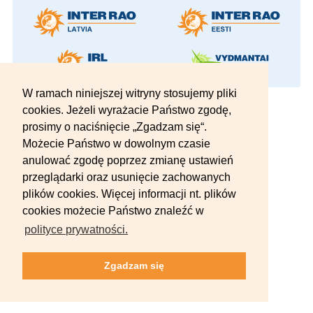
W ramach niniejszej witryny stosujemy pliki
© 2012–2026 INTER RAO Lietuva AB.
cookies. Jeżeli wyrażacie Państwo zgodę,
Wszelkie prawa zastrzeżone.
prosimy o naciśnięcie „Zgadzam się“.
Możecie Państwo w dowolnym czasie
anulować zgodę poprzez zmianę ustawień
przeglądarki oraz usunięcie zachowanych
plików cookies. Więcej informacji nt. plików
cookies możecie Państwo znaleźć w
polityce prywatności.
Zgadzam się